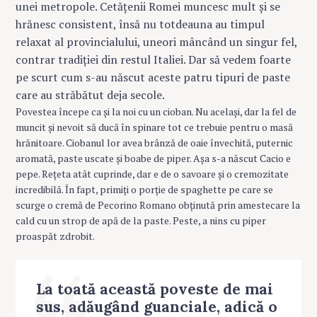
unei metropole. Cetățenii Romei muncesc mult și se
hrănesc consistent, însă nu totdeauna au timpul
relaxat al provincialului, uneori mâncând un singur fel,
contrar tradiției din restul Italiei. Dar să vedem foarte
pe scurt cum s-au născut aceste patru tipuri de paste
care au străbătut deja secole.
Povestea începe ca și la noi cu un cioban. Nu același, dar la fel de
muncit și nevoit să ducă în spinare tot ce trebuie pentru o masă
hrănitoare. Ciobanul lor avea brânză de oaie învechită, puternic
aromată, paste uscate și boabe de piper. Așa s-a născut Cacio e
pepe. Rețeta atât cuprinde, dar e de o savoare și o cremozitate
incredibilă. În fapt, primiți o porție de spaghette pe care se
scurge o cremă de Pecorino Romano obținută prin amestecare la
cald cu un strop de apă de la paste. Peste, a nins cu piper
proaspăt zdrobit.
La toată această poveste de mai
sus, adăugând guanciale, adică o