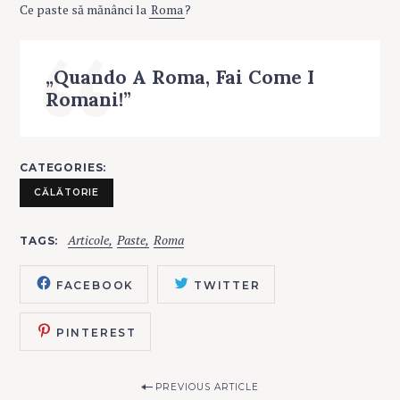
Ce paste să mănânci la
Roma
?
„Quando A Roma, Fai Come I
Romani!”
S
e
CATEGORIES
a
r
CĂLĂTORIE
c
h
Articole
Paste
Roma
TAGS
f
o
FACEBOOK
TWITTER
r
:
PINTEREST
P
PREVIOUS ARTICLE