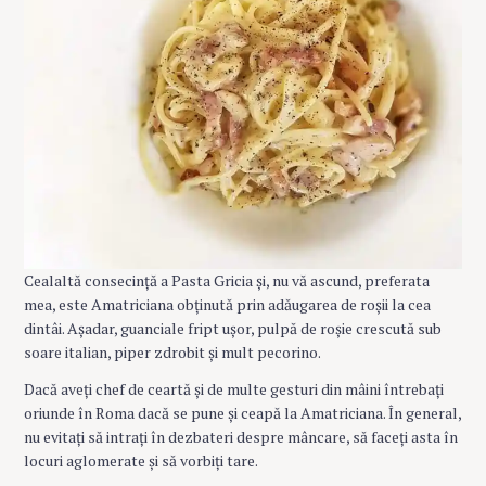
Cealaltă consecință a Pasta Gricia și, nu vă ascund, preferata
mea, este Amatriciana obținută prin adăugarea de roșii la cea
dintâi. Așadar, guanciale fript ușor, pulpă de roșie crescută sub
soare italian, piper zdrobit și mult pecorino.
Dacă aveți chef de ceartă și de multe gesturi din mâini întrebați
oriunde în Roma dacă se pune și ceapă la Amatriciana. În general,
nu evitați să intrați în dezbateri despre mâncare, să faceți asta în
locuri aglomerate și să vorbiți tare.