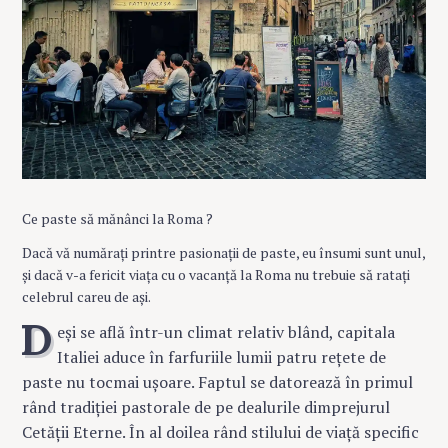
0
1
9
Ce paste să mănânci la Roma ?
Dacă vă numărați printre pasionații de paste, eu însumi sunt unul,
și dacă v-a fericit viața cu o vacanță la Roma nu trebuie să ratați
celebrul careu de ași.
D
eși se află într-un climat relativ blând, capitala
Italiei aduce în farfuriile lumii patru rețete de
paste nu tocmai ușoare. Faptul se datorează în primul
rând tradiției pastorale de pe dealurile dimprejurul
Cetății Eterne. În al doilea rând stilului de viață specific