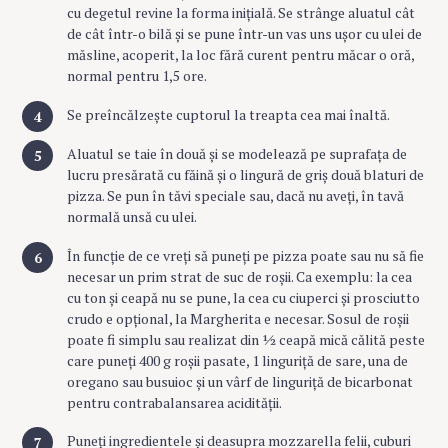
cu degetul revine la forma inițială. Se strânge aluatul cât
de cât într-o bilă și se pune într-un vas uns ușor cu ulei de
măsline, acoperit, la loc fără curent pentru măcar o oră,
normal pentru 1,5 ore.
Se preîncălzește cuptorul la treapta cea mai înaltă.
Aluatul se taie în două și se modelează pe suprafața de
lucru presărată cu făină și o lingură de griș două blaturi de
pizza. Se pun în tăvi speciale sau, dacă nu aveți, în tavă
normală unsă cu ulei.
În funcție de ce vreți să puneți pe pizza poate sau nu să fie
necesar un prim strat de suc de roșii. Ca exemplu: la cea
cu ton și ceapă nu se pune, la cea cu ciuperci și prosciutto
crudo e opțional, la Margherita e necesar. Sosul de roșii
poate fi simplu sau realizat din ½ ceapă mică călită peste
care puneți 400 g roșii pasate, 1 linguriță de sare, una de
oregano sau busuioc și un vârf de linguriță de bicarbonat
pentru contrabalansarea acidității.
Puneți ingredientele și deasupra mozzarella felii, cuburi