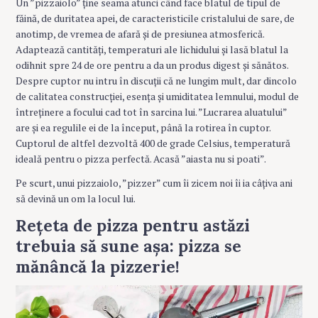
Un ”pizzaiolo” ține seama atunci când face blatul de tipul de
făină, de duritatea apei, de caracteristicile cristalului de sare, de
anotimp, de vremea de afară și de presiunea atmosferică.
Adaptează cantități, temperaturi ale lichidului și lasă blatul la
odihnit spre 24 de ore pentru a da un produs digest și sănătos.
Despre cuptor nu intru în discuții că ne lungim mult, dar dincolo
de calitatea construcției, esența și umiditatea lemnului, modul de
întreținere a focului cad tot în sarcina lui. ”Lucrarea aluatului”
are și ea regulile ei de la început, până la rotirea în cuptor.
Cuptorul de altfel dezvoltă 400 de grade Celsius, temperatură
ideală pentru o pizza perfectă. Acasă ”aiasta nu si poati”.
Pe scurt, unui pizzaiolo, ”pizzer” cum îi zicem noi îi ia câțiva ani
să devină un om la locul lui.
Rețeta de pizza pentru astăzi
trebuia să sune așa: pizza se
mănâncă la pizzerie!