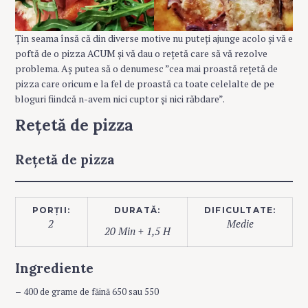
Țin seama însă că din diverse motive nu puteți ajunge acolo și vă e
poftă de o pizza ACUM și vă dau o rețetă care să vă rezolve
problema. Aș putea să o denumesc ”cea mai proastă rețetă de
pizza care oricum e la fel de proastă ca toate celelalte de pe
bloguri fiindcă n-avem nici cuptor și nici răbdare”.
Rețetă de pizza
Rețetă de pizza
PORȚII:
DURATĂ:
DIFICULTATE:
2
Medie
20 Min + 1,5 H
Ingrediente
–
400 de grame de făină 650 sau 550