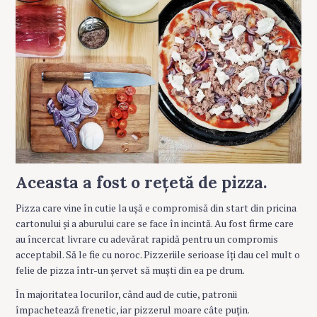
Aceasta a fost o rețetă de pizza.
Pizza care vine în cutie la ușă e compromisă din start din pricina
cartonului și a aburului care se face în incintă. Au fost firme care
au încercat livrare cu adevărat rapidă pentru un compromis
acceptabil. Să le fie cu noroc. Pizzeriile serioase îți dau cel mult o
felie de pizza într-un șervet să muști din ea pe drum.
În majoritatea locurilor, când aud de cutie, patronii
împachetează frenetic, iar pizzerul moare câte puțin.