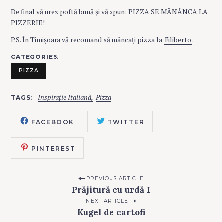
De final vă urez poftă bună și vă spun: PIZZA SE MĂNÂNCA LA
PIZZERIE!
P.S. În Timișoara vă recomand să mâncați pizza la
Filiberto
.
CATEGORIES
PIZZA
Inspirație Italiană
Pizza
TAGS
FACEBOOK
TWITTER
PINTEREST
P
PREVIOUS ARTICLE
Prăjitură cu urdă I
o
NEXT ARTICLE
s
Kugel de cartofi