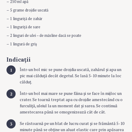
–
250 ml apă
–
5 grame drojdie uscată
–
1 linguriță de zahăr
–
1 linguriță de sare
–
2 linguri de ulei – de măsline dacă se poate
–
1 lingură de griș
Indicații
Într-un bol mic se pune drojdia uscată, zahărul și apa un
pic mai călduță decât degetul. Se lasă 5-10 minute la loc
călduț.
Într-un bol mai mare se pune făina și se face în mijloc un
crater. Se toarnă treptat apa cu drojdie amestecând cu o
furculiță, uleiul la un moment dat și sarea. Se continuă
amestecarea până se omogenizează cât de cât.
Se răstoarnă pe un blat de lucru curat și se frământă 5-10
minute până se obține un aluat elastic care prin apăsarea