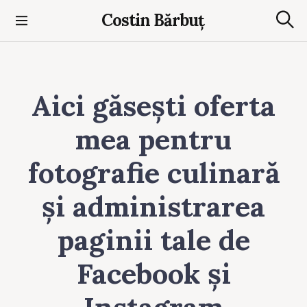
S
Costin Bărbuț
k
S
i
e
p
a
t
r
c
o
h
Aici găsești oferta
c
o
mea pentru
n
t
e
fotografie culinară
n
t
și administrarea
paginii tale de
Facebook și
Instagram