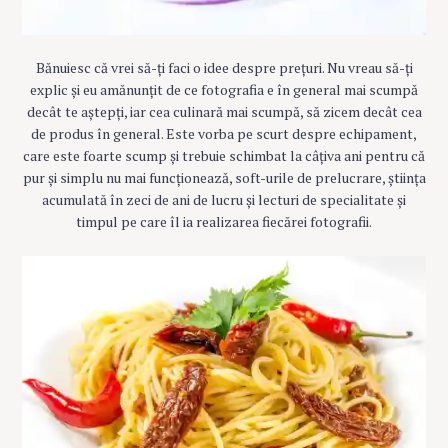
Bănuiesc că vrei să-ți faci o idee despre prețuri. Nu vreau să-ți
explic și eu amănunțit de ce fotografia e în general mai scumpă
decât te aștepți, iar cea culinară mai scumpă, să zicem decât cea
de produs în general. Este vorba pe scurt despre echipament,
care este foarte scump și trebuie schimbat la câțiva ani pentru că
pur și simplu nu mai funcționează, soft-urile de prelucrare, știința
acumulată în zeci de ani de lucru și lecturi de specialitate și
timpul pe care îl ia realizarea fiecărei fotografii.