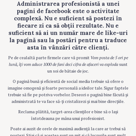
Administrarea profesionistă a unei
pagini de facebook este o activitate
complexă. Nu e suficient să postezi în
fiecare zi ca să obții rezultate. Nu e
suficient să ai un număr mare de like-uri
la pagină sau la postări pentru a traduce
asta în vânzări către clienți.
Pe de cealaltă parte firmele care vă promit
Vom posta de 5 ori pe
lună, îți vom aduce 1000 de fani deci cifra de afaceri va exploda
sunt
un soi de bătaie de joc.
O pagină bună și eficientă de social media trebuie să ofere o
imagine omogenă și foarte personală a ideilor tale. Sigur faptele
trebuie să fie pe potriva vorbelor. Deseori o pagină bine făcută și
administrată te va face să-ți cristalizezi și mai bine direcțiile.
Reclama plătită, target-area clienților e bine să o lași
întotdeauna pe mâna unui profesionist.
Poate ai auzit de orele de maximă audiență la care ar trebui să
postezi. Știai că și acestea sunt un mit și că lucrurile sunt mult