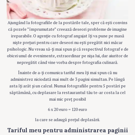
Ajungând la fotografiile de la postările tale, sper că ești convins
că pozele ”împrumutate” creează deseori probleme de imagine
ireparabile. O agenție cu fotograf angajat îți va pune pe masă
niște prețuri pentru care deseori nu ești pregătit nici măcar
psihologic. Nu vreau să-ți mai spun și că respectivul fotograf e de
obicei unul de evenimente, extraordinar pe nișa lui, dar aiuritor de
nepregătit când vine vorba despre fotografia culinară.
Înainte de a-ți comunica tariful meu îți mai spun că nu
administrez niciodată mai mult de 3 pagini simultan. Pe lângă
asta îți arăt și un calcul. Numai fotografiile pentru 5 postări pe
săptămână, cu deplasare la restaurantul tău te-ar costa la cel
mai mic preț posibil
6 x 20 euro = 120 euro
la care se adaugă prețul deplasării.
Tariful meu pentru administrarea paginii