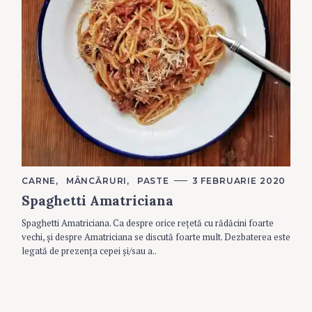
C
CARNE
MÂNCĂRURI
PASTE
3 FEBRUARIE 2020
A
S
Spaghetti Amatriciana
T
e
E
G
a
Spaghetti Amatriciana. Ca despre orice rețetă cu rădăcini foarte
O
R
vechi, și despre Amatriciana se discută foarte mult. Dezbaterea este
r
I
legată de prezența cepei și/sau a..
c
E
S
h
f
o