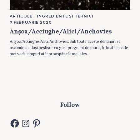
C
ARTICOLE
INGREDIENTE ȘI TEHNICI
A
7 FEBRUARIE 2020
T
E
Anșoa/Acciughe/Alici/Anchovies
G
O
R
Anșoa/Acciughe/Alici/Anchovies. Sub toate aceste denumiri se
I
ascunde același peștișor cu gust pregnant de mare, folosit din cele
E
S
mai vechi timpuri atât proaspăt cât mai ales..
Follow
F
I
P
a
n
i
c
s
n
e
t
t
b
a
e