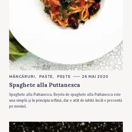
C
MÂNCĂRURI
PASTE
PEȘTE
26 MAI 2020
A
Spaghete alla Puttanesca
T
E
G
Spaghete alla Puttanesca. Rețeta de spaghete alla Puttanesca este
O
R
una simplă și în principiu ieftină, dar e atât de iubită încât e prezentă
I
pe meniul..
E
S