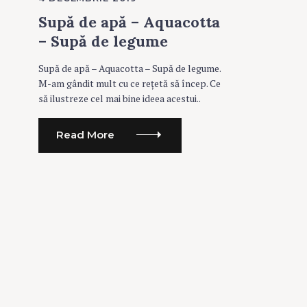
T
E
Supă de apă – Aquacotta
G
O
– Supă de legume
R
I
E
Supă de apă – Aquacotta – Supă de legume.
S
M-am gândit mult cu ce rețetă să încep. Ce
să ilustreze cel mai bine ideea acestui..
Read More