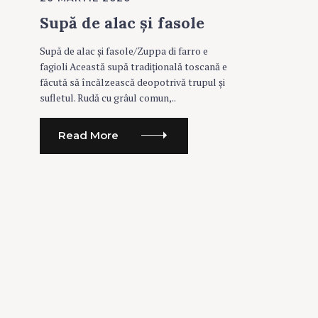
T
E
Supă de alac și fasole
G
O
R
Supă de alac și fasole/Zuppa di farro e
I
E
fagioli Această supă tradițională toscană e
S
făcută să încălzească deopotrivă trupul și
sufletul. Rudă cu grâul comun,..
Read More