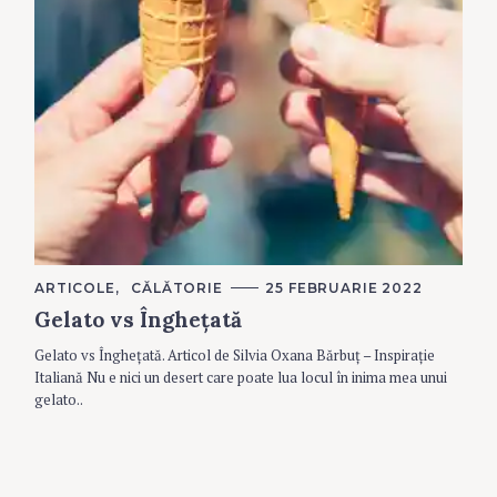
C
ARTICOLE
CĂLĂTORIE
25 FEBRUARIE 2022
A
S
Gelato vs Înghețată
T
e
E
G
a
Gelato vs Înghețată. Articol de Silvia Oxana Bărbuț – Inspirație
O
R
Italiană Nu e nici un desert care poate lua locul în inima mea unui
r
I
gelato..
c
E
S
h
f
o