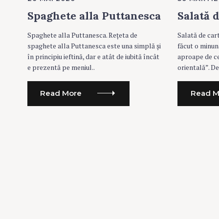
T
T
E
E
Spaghete alla Puttanesca
Salată d
G
G
O
O
R
R
Spaghete alla Puttanesca. Rețeta de
Salată de car
I
I
E
E
spaghete alla Puttanesca este una simplă și
făcut o minun
S
S
în principiu ieftină, dar e atât de iubită încât
aproape de c
e prezentă pe meniul..
orientală”. De
Read More
Read M