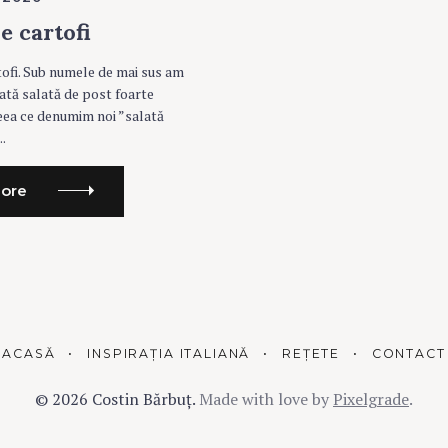
e cartofi
tofi. Sub numele de mai sus am
ată salată de post foarte
eea ce denumim noi ”salată
..
ore
ACASĂ
INSPIRAȚIA ITALIANĂ
REȚETE
CONTACT
© 2026 Costin Bărbuț.
Made with love by
Pixelgrade
.