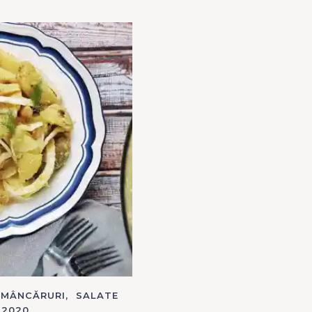
Press Esc to cancel.
MÂNCĂRURI
SALATE
 2020