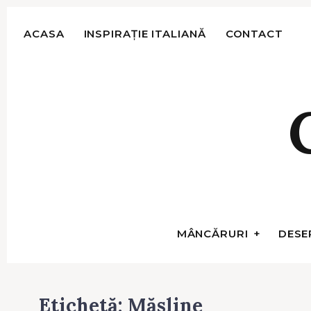
S
k
ACASA
INSPIRAȚIE ITALIANĂ
CONTACT
i
p
t
o
c
o
n
t
e
n
t
MÂNCĂRURI
DESE
Etichetă:
Măsline