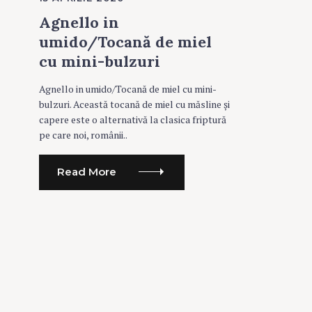
T
E
Agnello in
G
O
umido/Tocană de miel
R
I
cu mini-bulzuri
E
S
Agnello in umido/Tocană de miel cu mini-
bulzuri. Această tocană de miel cu măsline și
capere este o alternativă la clasica friptură
pe care noi, românii..
Read More