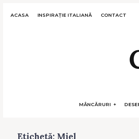
S
k
ACASA
INSPIRAȚIE ITALIANĂ
CONTACT
i
p
t
o
c
o
n
t
e
n
t
MÂNCĂRURI
DESE
Etichetă:
Miel