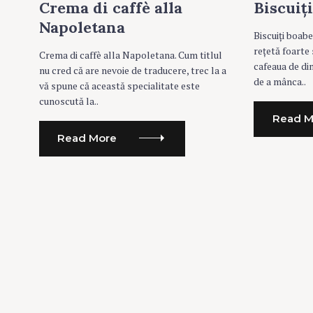
T
T
Crema di caffè alla
Biscuiț
E
E
G
G
Napoletana
O
O
Biscuiți boabe
R
R
rețetă foarte
I
I
Crema di caffè alla Napoletana. Cum titlul
E
E
cafeaua de dim
nu cred că are nevoie de traducere, trec la a
S
S
de a mânca..
vă spune că această specialitate este
cunoscută la..
Read M
Read More