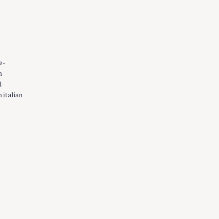
e-
n
l
 italian