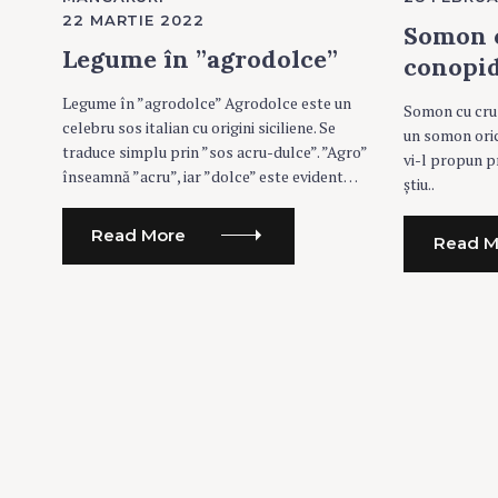
T
T
22 MARTIE 2022
E
E
Somon c
G
G
O
O
Legume în ”agrodolce”
conopid
R
R
I
I
E
E
Legume în ”agrodolce” Agrodolce este un
Somon cu crus
S
S
celebru sos italian cu origini siciliene. Se
un somon oric
traduce simplu prin ”sos acru-dulce”. ”Agro”
vi-l propun p
înseamnă ”acru”, iar ”dolce” este evident…
știu..
Read More
Read M