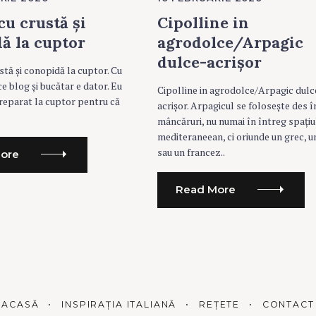
T
E
u crustă și
Cipolline in
G
O
ă la cuptor
agrodolce/Arpagic
R
I
dulce-acrișor
E
tă și conopidă la cuptor. Cu
S
e blog și bucătar e dator. Eu
Cipolline in agrodolce/Arpagic dulc
reparat la cuptor pentru că
acrișor. Arpagicul se folosește des î
mâncăruri, nu numai în întreg spațiu
mediteraneean, ci oriunde un grec, un
sau un francez..
ore
Read More
ACASĂ
INSPIRAȚIA ITALIANĂ
REȚETE
CONTACT