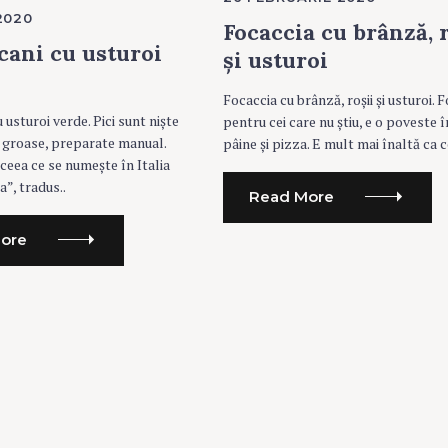
T
2020
E
Focaccia cu brânză, r
G
O
scani cu usturoi
și usturoi
R
I
E
Focaccia cu brânză, roșii și usturoi. F
S
u usturoi verde. Pici sunt niște
pentru cei care nu știu, e o poveste 
 groase, preparate manual.
pâine și pizza. E mult mai înaltă ca c
 ceea ce se numește în Italia
”, tradus..
Read More
ore
Press Esc to cancel.