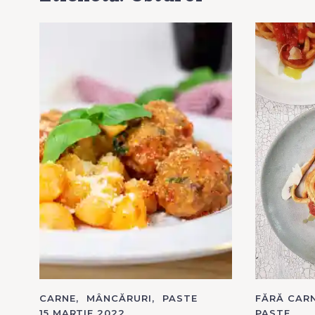
C
CARNE
MÂNCĂRURI
PASTE
C
FĂRĂ CAR
A
A
15 MARTIE 2022
PASTE