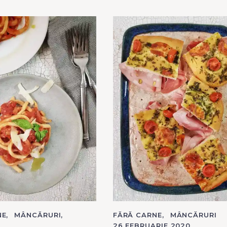
NE
MÂNCĂRURI
C
FĂRĂ CARNE
MÂNCĂRURI
A
26 FEBRUARIE 2020