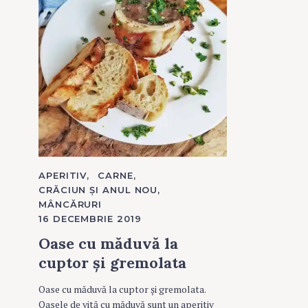
C
APERITIV
CARNE
A
CRĂCIUN ȘI ANUL NOU
T
MÂNCĂRURI
E
G
16 DECEMBRIE 2019
O
R
Oase cu măduvă la
I
E
cuptor și gremolata
S
Oase cu măduvă la cuptor și gremolata.
Oasele de vită cu măduvă sunt un aperitiv