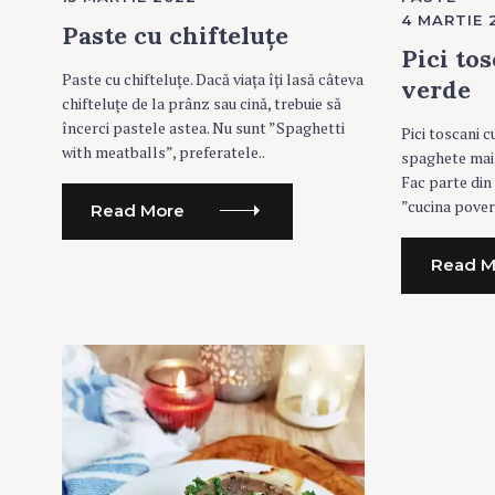
T
T
4 MARTIE 
E
E
Paste cu chifteluțe
G
G
O
O
Pici to
R
R
Paste cu chifteluțe. Dacă viața îți lasă câteva
I
I
verde
E
E
chifteluțe de la prânz sau cină, trebuie să
S
S
încerci pastele astea. Nu sunt ”Spaghetti
S
Pici toscani c
with meatballs”, preferatele..
spaghete mai
e
Fac parte din
a
”cucina povera
Read More
r
c
Read M
h
f
o
r
: