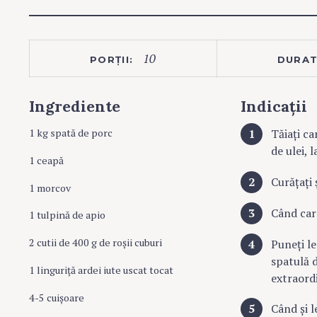
10
PORȚII:
DURAT
Ingrediente
Indicații
1 kg spată de porc
Tăiați ca
de ulei, 
1 ceapă
Curățați 
1 morcov
Când car
1 tulpină de apio
2 cutii de 400 g de roșii cuburi
Puneți le
spatulă d
1 linguriță ardei iute uscat tocat
extraord
4-5 cuișoare
Când și l