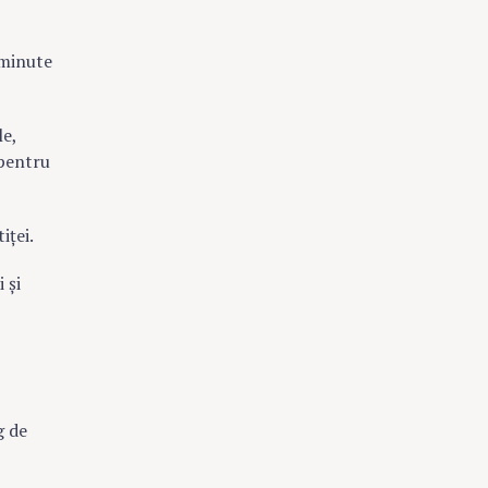
 minute
le,
 pentru
iței.
 și
g de