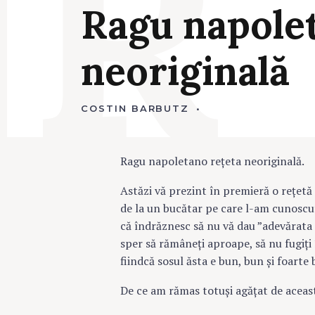
R
Ragu
napole
neoriginală
COSTIN BARBUTZ
1
A
P
R
I
Ragu napoletano rețeta neoriginală.
L
I
E
Astăzi vă prezint în premieră o rețetă 
2
0
de la un bucătar pe care l-am cunoscut 
2
că îndrăznesc să nu vă dau ”adevărata r
0
sper să rămâneți aproape, să nu fugiți 
fiindcă sosul ăsta e bun, bun și foarte 
De ce am rămas totuși agățat de acea