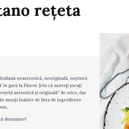
tano
rețeta
italiană neautentică, neoriginală, neștiută
în gară la Făurei. Știu că sunteți șocați
ețetă autentică și originală” de orice, dar
în munți înainte de lista de ingrediente
bun.
stă denumire?