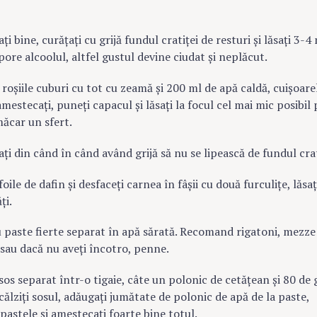
i bine, curățați cu grijă fundul cratiței de resturi și lăsați 3-4
pore alcoolul, altfel gustul devine ciudat și neplăcut.
roșiile cuburi cu tot cu zeamă și 200 ml de apă caldă, cuișoare
amestecați, puneți capacul și lăsați la focul cel mai mic posibil
măcar un sfert.
i din când în când având grijă să nu se lipească de fundul crat
foile de dafin și desfaceți carnea în fâșii cu două furculițe, lăsați
ți.
u paste fierte separat în apă sărată. Recomand rigatoni, mezze
sau dacă nu aveți încotro, penne.
sos separat într-o tigaie, câte un polonic de cetățean și 80 de 
călziți sosul, adăugați jumătate de polonic de apă de la paste,
pastele și amestecați foarte bine totul.