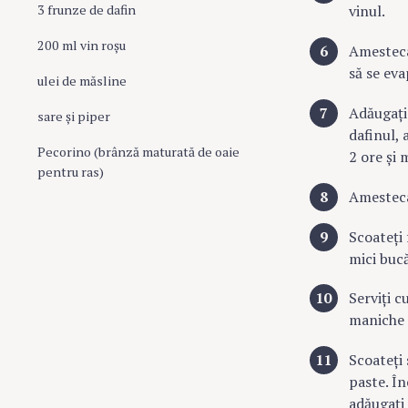
vinul.
3 frunze de dafin
200 ml vin roșu
Amestecaț
să se eva
ulei de măsline
Adăugați 
sare și piper
dafinul, 
Pecorino (brânză maturată de oaie
2 ore și 
pentru ras)
Amestecaț
Scoateți 
mici bucă
Serviți c
maniche 
S
e
Scoateți 
a
paste. În
r
adăugați 