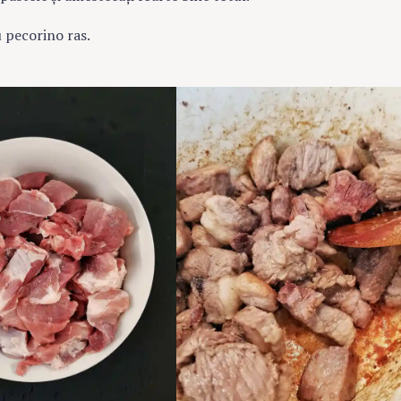
u pecorino ras.
Press Esc to cancel.