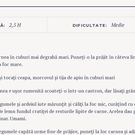
2,5 H
Medie
Ă:
DIFICULTATE:
rnea în cuburi mai degrabă mari. Puneți-o la prăjit în câteva li
la foc mare.
și tocați ceapa, morcovul și tija de apio în cuburi mari
nea e ușor rumenită scoateți-o într-un castron, dar lăsați gră
gumele și ardeiul iute mărunțit și căliți la foc mic, curățînd cu 
e lemn fundul cratiței de resturile lipite de carne. Acelea dau 
inar. Umami.
egumele capătă urme fine de prăjire, puneți la loc carnea și ad