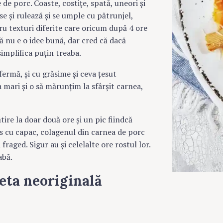
de porc. Coaste, costițe, spată, uneori și
se și rulează și se umple cu pătrunjel,
ru texturi diferite care oricum după 4 ore
ă nu e o idee bună, dar cred că dacă
implifica puțin treaba.
fermă, și cu grăsime și ceva țesut
 mari și o să mărunțim la sfârșit carnea,
ire la doar două ore și un pic fiindcă
os cu capac, colagenul din carnea de porc
fraged. Sigur au și celelalte ore rostul lor.
abă.
eta neoriginală