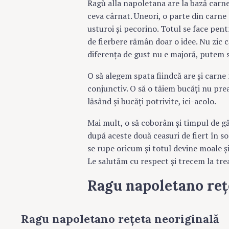
Ragù alla napoletana are la bază carne 
ceva cârnat. Uneori, o parte din carne 
usturoi și pecorino. Totul se face pent
de fierbere rămân doar o idee. Nu zic c
diferența de gust nu e majoră, putem s
O să alegem spata fiindcă are și carne 
conjunctiv. O să o tăiem bucăți nu prea
lăsând și bucăți potrivite, ici-acolo.
Mai mult, o să coborâm și timpul de găt
după aceste două ceasuri de fiert în s
se rupe oricum și totul devine moale și 
Le salutăm cu respect și trecem la tre
Ragu napoletano reț
Ragu napoletano rețeta neoriginală