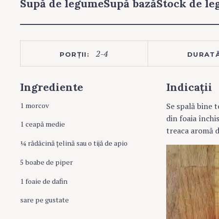
Supă de legumeSupă bazăStock de l
2-4
PORȚII:
DURATĂ
Ingrediente
Indicații
1 morcov
Se spală bine t
din foaia închi
1 ceapă medie
treaca aromă d
¼ rădăcină țelină sau o tijă de apio
5 boabe de piper
1 foaie de dafin
sare pe gustate