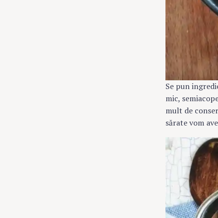
Se pun ingredie
mic, semiacoper
mult de conserv
sărate vom ave