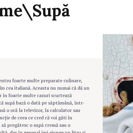
ume\Supă
entru foarte multe preparate culinare,
din cea italiană. Aceasta nu numai că dă un
r în foarte multe cazuri scurtează
stă supă bază o dată pe săptămână, într-
ă o oră la televizor, la calculator sau
ncție de ceea ce cred că voi găti în
ă să pregătesc o supă cremă sau o
tă, dar în general îmi ajunge un litru și