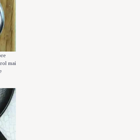
pre
 rol mai
e