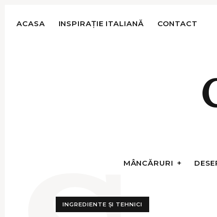
S
k
ACASA
INSPIRAȚIE ITALIANĂ
CONTACT
i
p
t
o
c
o
n
t
e
n
t
MÂNCĂRURI
DESE
INGREDIENTE ȘI TEHNICI