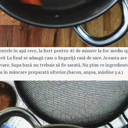
ntele în apă rece, la fiert pentru 45 de minute la foc mediu s
it La final se adaugă cam o linguriță rasă de sare. Aceasta are
are. Supa bază nu trebuie să fie sarată. Nu știm ce ingredient
a în mâncare preparată ulterior.(bacon, anșoa, măsline ș.a.)