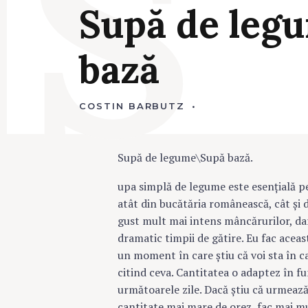
S
Supă
de
leg
bază
COSTIN BARBUTZ
2
9
N
O
I
Supă de legume\Supă bază.
E
M
B
upa simplă de legume este esențială p
R
I
atât din bucătăria românească, cât și 
E
gust mult mai intens mâncărurilor, da
2
0
dramatic timpii de gătire. Eu fac acea
1
9
un moment în care știu că voi sta în cas
citind ceva. Cantitatea o adaptez în fu
următoarele zile. Dacă știu că urmeaz
cantitate mai mare de orez, fac mai mul