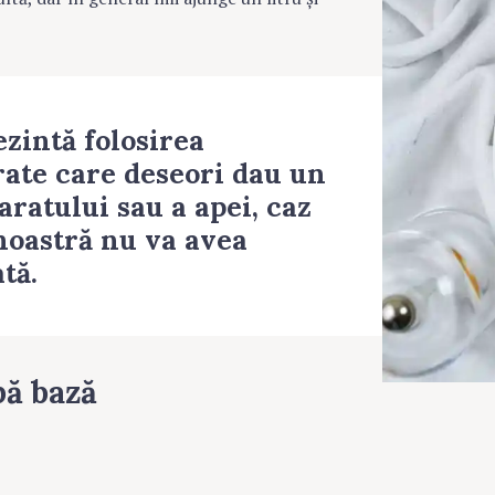
ezintă folosirea
ate care deseori dau un
paratului sau a apei, caz
noastră nu va avea
tă.
ă bază