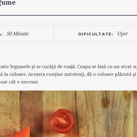
egume
50 Minute
Ușor
:
DIFICULTATE:
oate legumele și se curăță de coajă. Ceapa se lasă cu un strat s
să la culoare. Aceasta conține nutrienți, dă o culoare plăcută și 
oar cât e necesar.