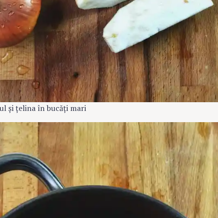
Press Esc to cancel.
l și țelina în bucăți mari