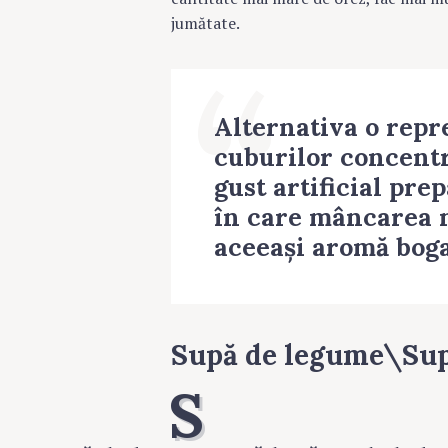
jumătate.
Alternativa o repr
cuburilor concentr
gust artificial pre
în care mâncarea 
aceeași aromă boga
Supă de legume\Sup
S