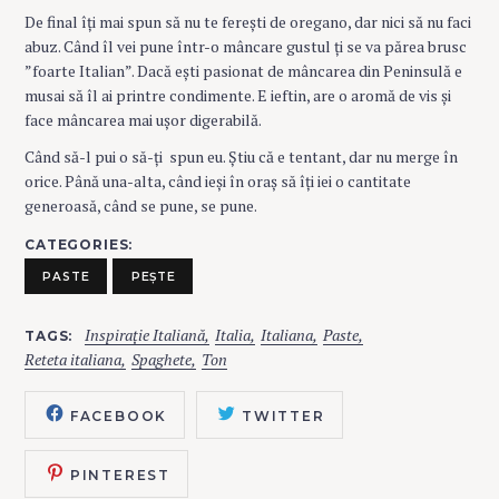
De final îți mai spun să nu te ferești de oregano, dar nici să nu faci
abuz. Când îl vei pune într-o mâncare gustul ți se va părea brusc
”foarte Italian”. Dacă ești pasionat de mâncarea din Peninsulă e
musai să îl ai printre condimente. E ieftin, are o aromă de vis și
face mâncarea mai ușor digerabilă.
Când să-l pui o să-ți spun eu. Știu că e tentant, dar nu merge în
orice. Până una-alta, când ieși în oraș să îți iei o cantitate
generoasă, când se pune, se pune.
CATEGORIES
PASTE
PEȘTE
Inspirație Italiană
Italia
Italiana
Paste
TAGS
Reteta italiana
Spaghete
Ton
FACEBOOK
TWITTER
PINTEREST