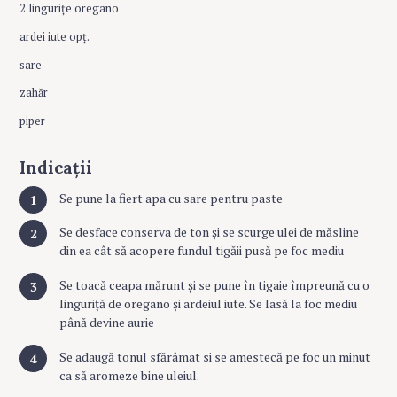
2 lingurițe oregano
ardei iute opț.
sare
zahăr
piper
Indicații
Se pune la fiert apa cu sare pentru paste
Se desface conserva de ton și se scurge ulei de măsline
din ea cât să acopere fundul tigăii pusă pe foc mediu
Se toacă ceapa mărunt și se pune în tigaie împreună cu o
linguriță de oregano și ardeiul iute. Se lasă la foc mediu
până devine aurie
Se adaugă tonul sfărâmat si se amestecă pe foc un minut
ca să aromeze bine uleiul.