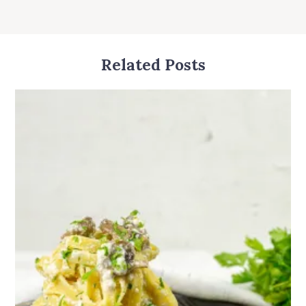
m
t
Related Posts