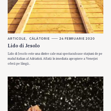
C
ARTICOLE
CĂLĂTORIE
24 FEBRUARIE 2020
A
Lido di Jesolo
T
E
G
Lido di Jesolo este una dintre cale mai spectaculoase stațiuni de pe
O
R
malul italian al Adriaticii. Aflată în imediata apropiere a Veneției
I
oferă pe lângă..
E
S