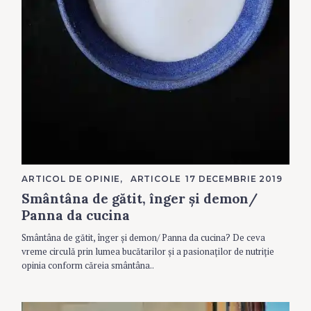
C
ARTICOL DE OPINIE
ARTICOLE
17 DECEMBRIE 2019
A
Smântâna de gătit, înger și demon/
T
E
Panna da cucina
G
O
R
Smântâna de gătit, înger și demon/ Panna da cucina? De ceva
I
vreme circulă prin lumea bucătarilor și a pasionaților de nutriție
E
S
opinia conform căreia smântâna..