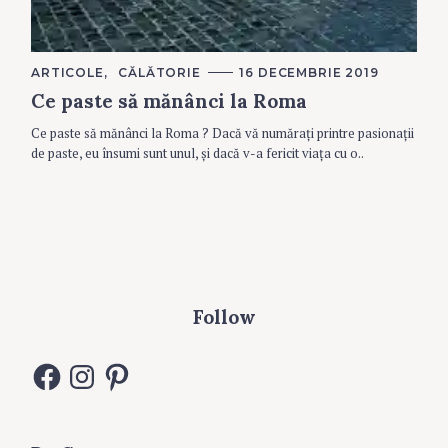
C
ARTICOLE
CĂLĂTORIE
16 DECEMBRIE 2019
A
Ce paste să mănânci la Roma
T
E
G
Ce paste să mănânci la Roma ? Dacă vă numărați printre pasionații
O
R
de paste, eu însumi sunt unul, și dacă v-a fericit viața cu o..
I
E
S
Follow
F
I
P
a
n
i
c
s
n
e
t
t
b
a
e
o
g
r
o
r
e