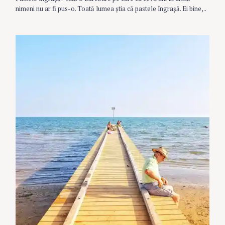
I
nimeni nu ar fi pus-o. Toată lumea știa că pastele îngrașă. Ei bine,..
E
S