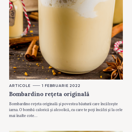
C
ARTICOLE
1 FEBRUARIE 2022
A
Bombardino rețeta originală
T
E
G
Bombardino rețeta originală și povestea băuturii care încălzește
O
R
iarna. O bombă calorică și alcoolică, cu care te poți încălzi și la cele
I
mai înalte cote…
E
S