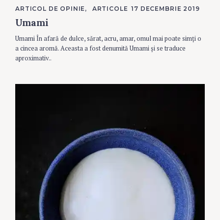
C
ARTICOL DE OPINIE
ARTICOLE
17 DECEMBRIE 2019
A
Umami
T
E
G
Umami În afară de dulce, sărat, acru, amar, omul mai poate simți o
O
R
a cincea aromă. Aceasta a fost denumită Umami și se traduce
I
aproximativ..
E
S