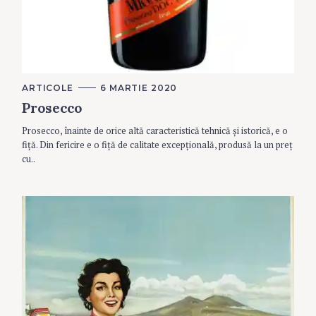
C
ARTICOLE
6 MARTIE 2020
A
Prosecco
T
E
S
G
Prosecco, înainte de orice altă caracteristică tehnică și istorică, e o
O
e
R
fiță. Din fericire e o fiță de calitate excepțională, produsă la un preț
a
I
cu..
E
r
S
c
h
f
o
r
: