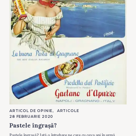
C
ARTICOL DE OPINIE
ARTICOLE
A
28 FEBRUARIE 2020
T
E
Pastele îngrașă?
G
O
R
Pastele îngrașă? Iată o întrebare pe care cu ceva ani în urmă