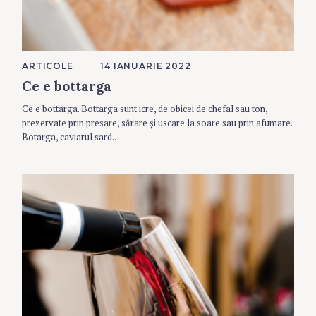
C
ARTICOLE
14 IANUARIE 2022
A
Ce e bottarga
T
E
G
Ce e bottarga. Bottarga sunt icre, de obicei de chefal sau ton,
O
R
prezervate prin presare, sărare și uscare la soare sau prin afumare.
I
Botarga, caviarul sard..
E
S