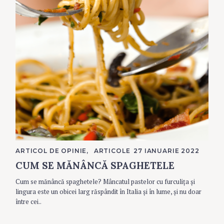
C
ARTICOL DE OPINIE
ARTICOLE
27 IANUARIE 2022
A
CUM SE MĂNÂNCĂ SPAGHETELE
T
E
G
Cum se mănâncă spaghetele? Mâncatul pastelor cu furculița și
O
R
lingura este un obicei larg răspândit în Italia și în lume, și nu doar
I
între cei..
E
S