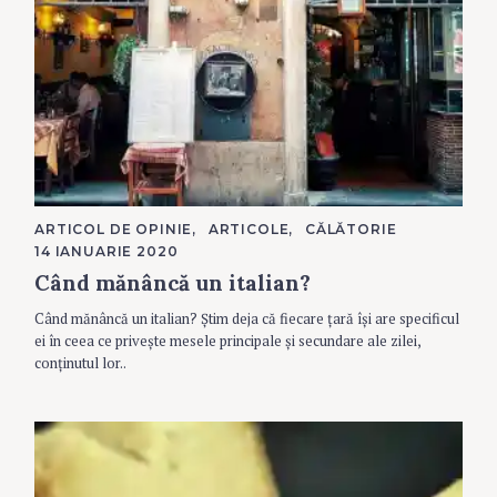
C
ARTICOL DE OPINIE
ARTICOLE
CĂLĂTORIE
A
14 IANUARIE 2020
T
E
Când mănâncă un italian?
G
O
R
Când mănâncă un italian? Știm deja că fiecare țară își are specificul
I
ei în ceea ce privește mesele principale și secundare ale zilei,
E
S
conținutul lor..