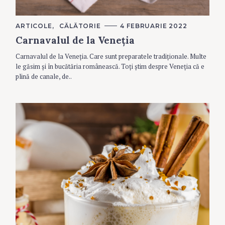
C
ARTICOLE
CĂLĂTORIE
4 FEBRUARIE 2022
A
Carnavalul de la Veneția
T
E
G
Carnavalul de la Veneția. Care sunt preparatele tradiționale. Multe
O
R
le găsim și în bucătăria românească. Toți știm despre Veneția că e
I
plină de canale, de..
E
S