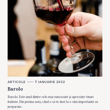
C
ARTICOLE
7 IANUARIE 2022
A
Barolo
T
E
G
Barolo. Este unul dintre cele mai cunoscute și apreciate vinuri
O
R
italiene. Din pricina asta, când o să te duci la o cină importantă cu
I
preparate..
E