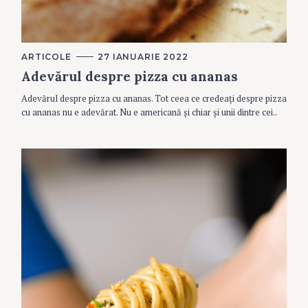
C
ARTICOLE
27 IANUARIE 2022
A
Adevărul despre pizza cu ananas
T
E
G
Adevărul despre pizza cu ananas. Tot ceea ce credeați despre pizza
O
R
cu ananas nu e adevărat. Nu e americană și chiar și unii dintre cei..
I
E
S