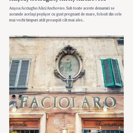
O
R
Anșoa/Acciughe/Alici/Anchovies. Sub toate aceste denumiri se
I
ascunde același peștișor cu gust pregnant de mare, folosit din cele
E
S
mai vechi timpuri atât proaspăt cât mai ales..