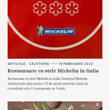
C
ARTICOLE
CĂLĂTORIE
16 FEBRUARIE 2022
A
Restaurante cu stele Michelin în Italia
T
E
G
Restaurante cu stele Michelin în Italia. Omulețul Michelin
O
R
sărbătorește anul acesta 123 de ani de existență. Italia își
I
reconfirmă cele 11 restaurante cu 3 stele..
E
S